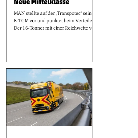
Neue Mittelklasse
MAN stellte auf der „Transpotec“ seinen
E-TGM vor und punktet beim Verteiler
Der 16-Tonner mit einer Reichweite von
bis zu 480 Kilometern schließt die Lücke
zwischen dem leichten MAN eTGL und
den schweren eTGX- und eTGS-
Baureihen. Damit bietet MAN erstmals
ein durchgängiges, einheitliches eTruck-
Portfolio von 12 bis 50 Tonnen
Gesamtgewicht auf der Basis eines
modularen, baureihenübergreifenden
Technologiekonzepts. Durch sein
zulässiges Gesamtgewicht von 16,01
Tonnen (optional