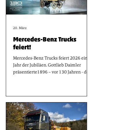
Die Technologie könnte zu einem
zentralen Hebel für.
20. März
Mercedes-Benz Trucks
feiert!
Mercedes-Benz Trucks feiert 2026 ein
Jahr der Jubiläen. Gottlieb Daimler
präsentierte1896 – vor 130 Jahren - den
weltweit ersten motorisierten
Lastwagen. Der „Phoenix“ genannte
Zweizylinder- Heckmotor leistete vier PS
bei 1,06 Liter Hubraum. Einhundert
Jahre später – vor 30 Jahren – geht mit
dem Mercedes-Benz Actros ein neuer
Meilenstein der Lkw-Entwicklung in
Betrieb. Heute stehen Mercedes-Benz