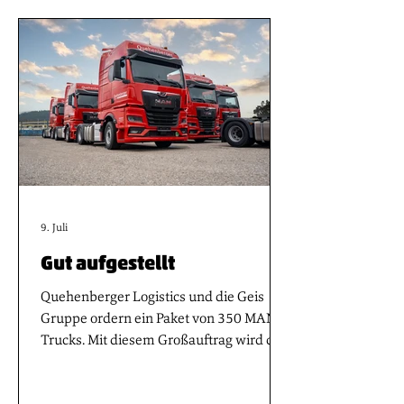
Leistungsfähigkeit ihrer Flotten steigern
und ihre Gesamtbetriebskosten
nachhaltig optimieren können. Mehr
Wert bedeutet für den Hersteller,
Transportlösungen konsequent vom
Einsatz beim Kunden her zu denken –
vom Fahrzeug über die digitalen
9. Juli
Gut aufgestellt
Quehenberger Logistics und die Geis
Gruppe ordern ein Paket von 350 MAN-
Trucks. Mit diesem Großauftrag wird der
bereits beträchtliche MAN-Anteil im
Fuhrpark ausgebaut – ein klares