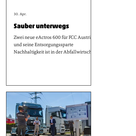
30. Apr.
Sauber unterwegs
Zwei neue eActros 600 für FCC Austria
und seine Entsorgungssparte
Nachhaltigkeit ist in der Abfallwirtschaft
gelebte Praxis – und genau hier setzt die
FCC Austria GmbH an. Mit zwei neuen
Mercedes-Benz eActros 600, die seit
Kurzem in der Kärntner Niederlassung
im Einsatz sind, baut das Unternehmen
seine Elektromobilität konsequent
weiter aus und bringt noch mehr
emissionsfreie Kilometer auf die Straße.
Mit der Kaposi Nutzfahrzeuge GmbH
steht der FCC Austria GmbH ein
erfahrener