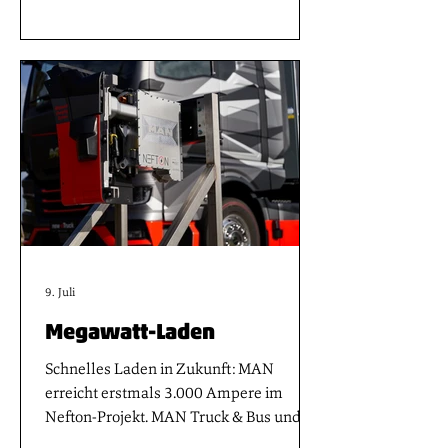
Bekenntnis zur Qualität und
Zuverlässigkeit der Marke, die sich über
Jahre hinweg als verlässlicher Partner
erwiesen hat. „Diese bedeutende
Investition ist weit mehr als nur eine
Fahrzeugbeschaffung – sie ist ein klares
Bekenntnis zu modernster Technologie,
nachhaltiger Logistik und unserem
Anspruch
9. Juli
Megawatt-Laden
Schnelles Laden in Zukunft: MAN
erreicht erstmals 3.000 Ampere im
Nefton-Projekt. MAN Truck & Bus und
die weiteren Projektpartner haben einen