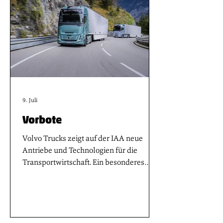
9. Juli
Vorbote
Volvo Trucks zeigt auf der IAA neue
Antriebe und Technologien für die
Transportwirtschaft. Ein besonderes
Highlight auf der diesjährigen „IAA
Transportation“ ist, dass die
Probefahrten direkt am Stand der LKW-
Aussteller starten und nicht wie bisher
im Außengelände. Im Fall von Volvo