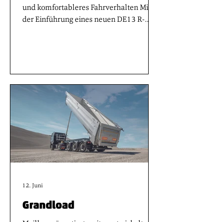
und komfortableres Fahrverhalten Mit
der Einführung eines neuen DE13 R-
Motors und einer neuen Generation des
Optidriver-Getriebes entwickelt Renault
Trucks den Antriebsstrang seiner
Modellreihen T, T High, C und K weiter.
Diese Weiterentwicklungen ermöglichen
eine Reduzierung des
Kraftstoffverbrauchs und der CO2-
Emissionen um bis zu 4 Prozent im
Vergleich zur Vorgängergeneration. Der
neue Antriebsstrang ist mit den
erneuerbaren Kraftstoff
12. Juni
Grandload