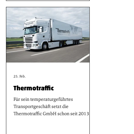
Dekarbonisierung der Abfallwirtschaft
beitragen wird. Es handelt sich dabei um
die größte Flotte von E-Lastwagen in der
österreichischen Abfallwirtschaft.
25. Feb.
Thermotraffic
Für sein temperaturgeführtes
Transportgeschäft setzt die
Thermotraffic GmbH schon seit 2013 auf
das Transportmanagementsystem (TMS)
WinSped der LIS GmbH. Insbesondere in