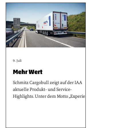
Trucks haben die Messebesucher somit
die Möglichkeit, den neuen Volvo FH
Aero Electric mit erweiterter Reichweite
von bis zu 700 km Probe zu fahren, den
neuen, noch kraftstoffeffizienteren D13-
Mot
9. Juli
Mehr Wert
Schmitz Cargobull zeigt auf der IAA
aktuelle Produkt- und Service-
Highlights. Unter dem Motto „Experience
More. Value.“ Präsentiert Schmitz
Cargobull - erstmals am neuen Standort
Pavillon 33 – Lösungen, mit denen
Transportunternehmen die