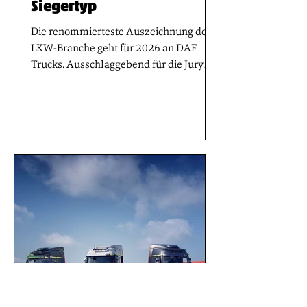
Siegertyp
Die renommierteste Auszeichnung der
LKW-Branche geht für 2026 an DAF
Trucks. Ausschlaggebend für die Jury
waren die außergewöhnliche
Energieeffizienz, der fein abgestimmte
und dennoch leistungsstarke
Antriebsstrang und die fortschrittliche
technische Architektur der
ausgezeichneten Baureihen XD und XF.
Darüber hinaus wurden die
preisgekrönten Fahrzeuge für ihre lange
Reichweite, die vorteilhafte LFP-
Batterietechnologie und den
überragenden Fahrerkomfort
ausgezeichnet.