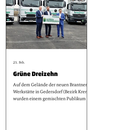
Standardkabine in die Liste der
Topmodelle ein.
25. Feb.
Grüne Dreizehn
Auf dem Gelände der neuen Brantner-
Werkstätte in Gedersdorf (Bezirk Krems)
wurden einem gemischten Publikum aus
interessierten Branchen- und
Pressevertretern jene neuen
Schwerfahrzeuge präsentiert, mit denen
das Unternehmen künftig zur