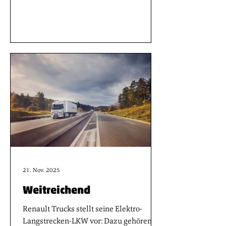
präsentiert. Dabei hat der MAN eTGX
gezeigt, wie zuverlässig das Megawatt
Charging System (MCS) schon heute
funktioniert. Mit der erfolgreichen
Demonstration unter realen
Winterbedingungen markiert MAN einen
weiteren Schritt auf dem Weg zum MCS-
Laden im Schwerlastverkehr.
21. Nov. 2025
Weitreichend
Renault Trucks stellt seine Elektro-
Langstrecken-LKW vor: Dazu gehören: