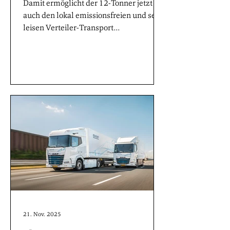
Damit ermöglicht der 12-Tonner jetzt
auch den lokal emissionsfreien und sehr
leisen Verteiler-Transport
temperaturempfindlicher Waren. Eine
Hochvolt-Schnittstelle ermöglicht die
direkte Versorgung des Kühlaggregats
aus dem Fahrzeugnetz – effizient und
gewichtsoptimiert. Das vollelektrische
Kühl-Logistikportfolio von MAN
umspannt damit zwölf bis 42 Tonnen.
21. Nov. 2025