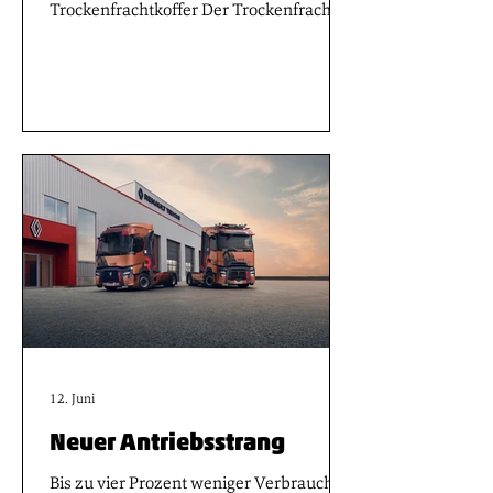
Trockenfrachtkoffer Der Trockenfracht-
Sattelauflieger S.BO OPENSIDER ist für
Anwendungen ausgelegt, bei denen ein
schneller Zugriff auf die Ware, flexible
Ladeprozesse und kurze
Durchlaufzeiten im Fokus stehen. Das
Fahrzeug basiert auf dem bisherigen
Sattelkoffer S.KO Faltwand. Die
vollständig seitlich öffnenden
Seitenwände ermöglichen den direkten
Zugang zur Ladung auch an Standorten
mit eingeschränktem Heckzugang
12. Juni
Neuer Antriebsstrang
Bis zu vier Prozent weniger Verbrauch