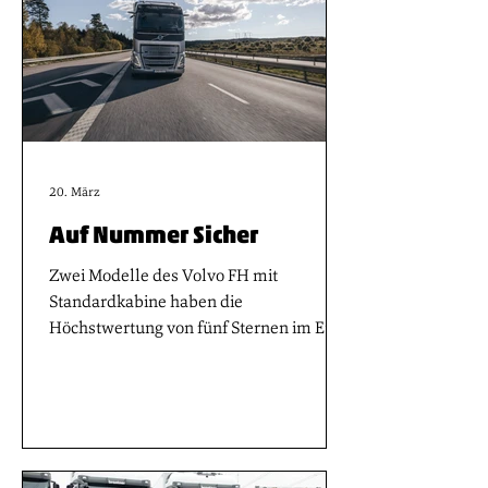
20. März
Auf Nummer Sicher
Zwei Modelle des Volvo FH mit
Standardkabine haben die
Höchstwertung von fünf Sternen im Euro
NCAP-Sicherheitsrating erhalten. Bereits
in den ersten beiden Bewertungsrunden
erzielte Volvo Trucks mit allen sechs
getesteten Modellen durchgängig die
höchstmögliche Sicherheitsbewertung.
Nun reiht sich auch der FH mit