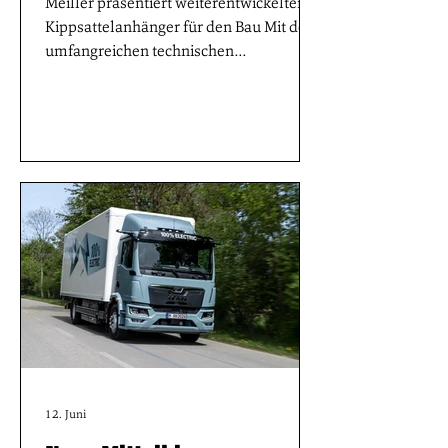
Meiller präsentiert weiterentwickelten
Kippsattelanhänger für den Bau Mit der
umfangreichen technischen
Überarbeitung und Detailverbesserung
des legendären Kippsattels führt der
Münchner Aufbauhersteller eine neue,
einprägsame Bezeichnung für seinen
Bestseller im Schüttguttransport ein und
untermalt damit den hohen
Qualitätsanspruch an das
Markenprodukt GRANDLOAD
Kippsattel. Die wesentlichsten
Änderungen hat Meiller am
verwindungssteifen Chassis aus
geschweißten Längs- und To
12. Juni