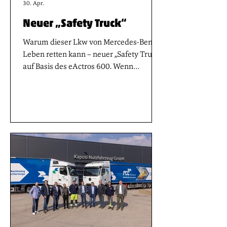
30. Apr.
Neuer „Safety Truck“
Warum dieser Lkw von Mercedes-Benz
Leben retten kann – neuer „Safety Truck“
auf Basis des eActros 600. Wenn
Sekunden entscheiden, kann
Technologie Leben retten – genau hier
setzt Mercedes-Benz Trucks seit
Jahrzehnten an. Fast alle heute für Lkw
vorgeschriebenen Sicherheits- und
Assistenzsysteme hatten ihren ersten
Einsatz in einem Lkw der Marke
Mercedes-Benz. Im aufgeräumten
Multimedia Cockpit sieht man sofort,
welche Assistenz-Systeme aktiv sind. Mit
dem neuen Safety Truck z