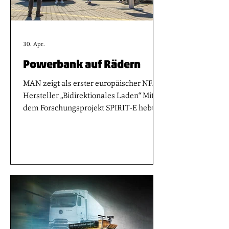
30. Apr.
Powerbank auf Rädern
MAN zeigt als erster europäischer NFZ-
Hersteller „Bidirektionales Laden“ Mit
dem Forschungsprojekt SPIRIT-E hebt
MAN die Elektrifizierung des
Güterverkehrs auf ein neues Niveau.
Erstmals haben die Löwen auf dem
Betriebsgelände der Spedition Schmid in
Obertraubling bei Regensburg das
bidirektionale Laden unter realen
Bedingungen öffentlich demonstriert. –
mit einem batterieelektrischen MAN
eTGX mit 480 kWh nutzbarer Energie.