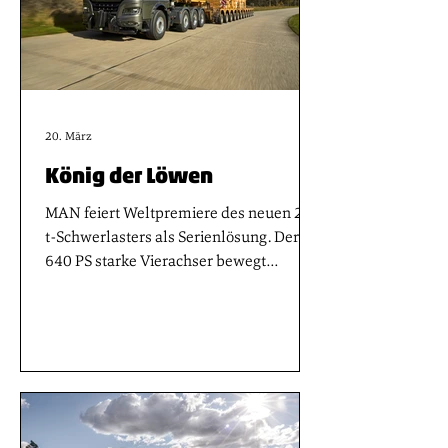
Trucks in der Tradition von Innovation,
Komfort und Sicherheit.
20. März
König der Löwen
MAN feiert Weltpremiere des neuen 250
t-Schwerlasters als Serienlösung. Der
640 PS starke Vierachser bewegt
problemlos hunderte Tonnen schwere
Großturbinen für Windkraftanlagen,
Hochspannungstransformatoren oder
ganze U Boote.