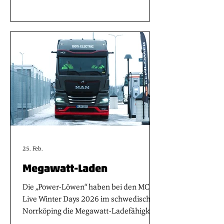
der europaweiten Kühl- und
Tiefkühllogistik, in der ein komplexes
Sammelgutnetz mit vielen
Umschlagpunkten, länderspezifische
Anforderungen und strenge gesetzliche
Dokumentationspflichten den Alltag
prägen, sind reibungslose digitale
Prozesse entscheidend.
25. Feb.
Megawatt-Laden
Die „Power-Löwen“ haben bei den MCS
Live Winter Days 2026 im schwedischen
Norrköping die Megawatt-Ladefähigkeit
ihrer elektrischen Lastwagen öffentlich