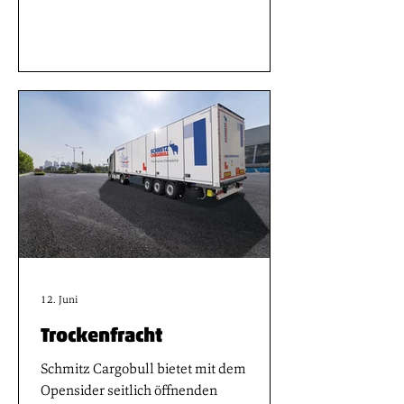
stabilen Ladestrom von 3.000 Ampere
im Zusammenspiel von Fahrzeug und
Prüfstandinfrastruktur realisiert. Das
Ergebnis markiert einen Fortschritt für
das Megawattladen und erweitert die
Einsatzmöglichkeiten
batterieelektrischer Nutzfahrzeuge in
Zukunft. Die Versuchsreihe an
Prüfständen der Technischen Universität
München sowie des Fraunh
12. Juni
Trockenfracht
Schmitz Cargobull bietet mit dem
Opensider seitlich öffnenden