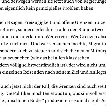
 und deswegen werden sie jetzt auch von Regierungen
on eigentlich kein prinzipielles Problem haben.
uch B sagen: Freizügigkeit und offene Grenzen nütze
r Bürger, sondern erleichtern allen den Standortwechs
auch die unerkannte Weiterreise. Wer Grenzen absch
Kauf zu nehmen. Und wer versuchen möchte, Migratio
sondern auch zu steuern und sich die neuen Mitbür
n auszusuchen (wie das bei allen klassischen 
rn völlig selbstverständlich ist), der wird nicht u
n einzelnen Reisenden nach seinem Ziel und Anliegen
s auch jetzt nicht der Fall, die Grenzen sind auch wei
g. Die Politiker möchten etwas tun, was sinnvoll ersch
e „unschönen Bilder“ produzieren – zumal sie als Ad