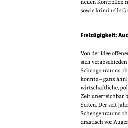
neuen Kontrollen n
sowie kriminelle G
Freizügigkeit: Au
Von der Idee offen
sich verabschieden
Schengenraums ohn
konnte – ganz ähnl
wirtschaftliche, po
Zeit unerreichbar 
Seiten. Der seit Ja
Schengenraums ohn
drastisch vor Auge