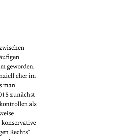
 zwischen 
äufigen 
um geworden. 
ziell eher im 
s man 
015 zunächst 
ontrollen als 
weise 
 konservative 
en Rechts“ 