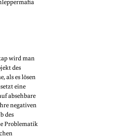
hleppermafia 
kap wird man 
jekt des 
als es lösen 
etzt eine 
 auf absehbare 
hre negativen 
b des 
e Problematik 
schen 