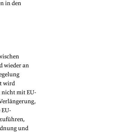
n in den 
wischen 
d wieder an 
egelung 
t wird 
 nicht mit EU-
Verlängerung, 
e EU-
zuführen, 
rdnung und 