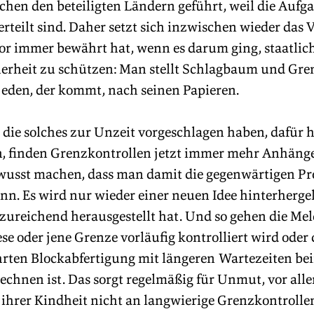
hen den beteiligten Ländern geführt, weil die Aufg
rteilt sind. Daher setzt sich inzwischen wieder das 
vor immer bewährt hat, wenn es darum ging, staatli
herheit zu schützen: Man stellt Schlagbaum und Gre
jeden, der kommt, nach seinen Papieren.
die solches zur Unzeit vorgeschlagen haben, dafür he
, finden Grenzkontrollen jetzt immer mehr Anhänger,
ewusst machen, dass man damit die gegenwärtigen Pr
nn. Es wird nur wieder einer neuen Idee hinterhergel
unzureichend herausgestellt hat. Und so gehen die M
ese oder jene Grenze vorläufig kontrolliert wird oder
hrten Blockabfertigung mit längeren Wartezeiten be
echnen ist. Das sorgt regelmäßig für Unmut, vor alle
s ihrer Kindheit nicht an langwierige Grenzkontroll