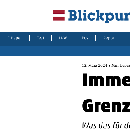
E-Paper
Test
LKW
Bus
Report
13. März 2024
8 Min. Lesez
Imme
Grenz
Was das für d