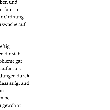
aben und 
Verfahren 
che Ordnung 
nzwache auf 
ftig 
 die sich 
obleme gar 
aufen, bis 
eldungen durch 
 dass aufgrund 
im 
m bei 
en gewöhnt 