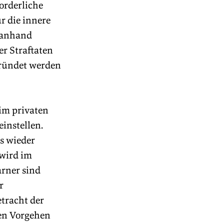
orderliche 
 die innere 
h anhand 
r Straftaten 
gründet werden 
im privaten 
instellen. 
s wieder 
wird im 
rner sind 
r 
tracht der 
en Vorgehen 