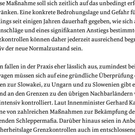
ese Maßnahme soll sich zeitlich auf das unbedingt erf
nken. Eine konkrete Bedrohungslage und Gefahr für
rdings seit einigen Jahren dauerhaft gegeben, wie sic
nschläge und eines signifikanten Anstiegs bestimmte
nzkontrollen können daher jederzeit ausreichend be
iv der neue Normalzustand sein.
 fallen in der Praxis eher lässlich aus, zumindest be
wagen müssen sich auf eine gründliche Überprüfung e
n zur Slowakei, zu Ungarn und zu Slowenien gibt e
nd an den Grenzen zu den übrigen Nachbarländern 
tensiv kontrolliert. Laut Innenminister Gerhard Ka
ine von zahlreichen Maßnahmen zur Bekämpfung de
renden Schleppermafia. Darüber hinaus seien in Anbe
cherheitslage Grenzkontrollen auch im entschlossen