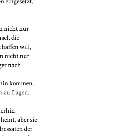
 eingesetzt, 
n nicht nur 
el, die 
affen will, 
n nicht nur 
ger nach 
mhin kommen, 
 zu fragen. 
terhin 
eint, aber sie 
ressaten der 