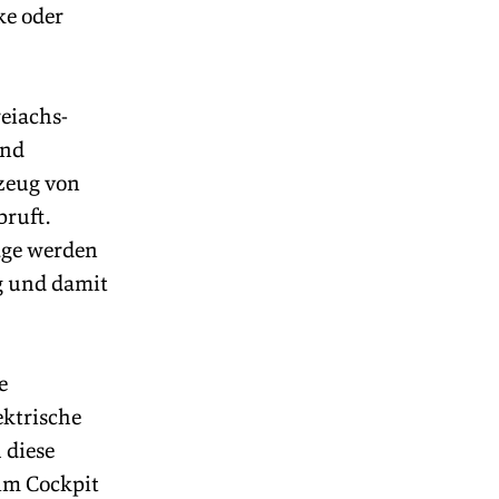
e oder 
reiachs-
und 
zeug von 
ruft. 
age werden 
g und damit 
e 
ktrische 
diese 
im Cockpit 