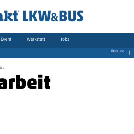
Event
Werkstatt
Jobs
Über uns
eit
arbeit