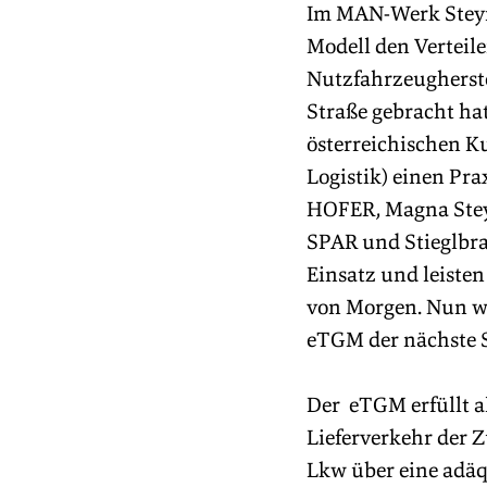
Im MAN-Werk Steyr 
Modell den Verteile
Nutzfahrzeugherste
Straße gebracht ha
österreichischen K
Logistik) einen Pr
HOFER, Magna Steyr
SPAR und Stieglbr
Einsatz und leisten
von Morgen. Nun wi
eTGM der nächste S
Der  eTGM erfüllt 
Lieferverkehr der Zu
Lkw über eine adäq