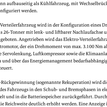
ann aufbauseitig als Kühlfahrzeug, mit Wechselbrück
figuriert werden. 
 Verteilerfahrzeug wird in der Konfiguration eines D
ls 26-Tonner mit lenk- und liftbarer Nachlaufachse 
geboten. Angetrieben wird das Elektro-Verteilerfahr
romotor, der ein Drehmoment von max. 3.100 Nm ab
 Servolenkung, Luftkompressor sowie die Klimaanl
en und über das Energiemanagement bedarfsabhängi
euert.  
-Rückgewinnung (sogenannte Rekuperation) wird di
es Fahrzeugs in den Schub- und Bremsphasen in ele
t und in die Batteriespeicher zurückgeführt. Durch 
ie Reichweite deutlich erhöht werden. Eine Anzeige 