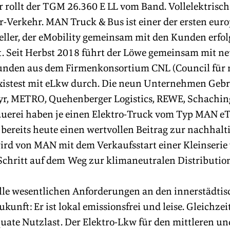
rollt der TGM 26.360 E LL vom Band. Vollelektrisch 
r-Verkehr. MAN Truck & Bus ist einer der ersten eur
ller, der eMobility gemeinsam mit den Kunden erfolg
t. Seit Herbst 2018 führt der Löwe gemeinsam mit ne
unden aus dem Firmenkonsortium CNL (Council für 
axistest mit eLkw durch. Die neun Unternehmen Gebr
, METRO, Quehenberger Logistics, REWE, Schachinge
auerei haben je einen Elektro-Truck vom Typ MAN e
 bereits heute einen wertvollen Beitrag zur nachhalt
rd von MAN mit dem Verkaufsstart einer Kleinseri
chritt auf dem Weg zur klimaneutralen Distribution 
alle wesentlichen Anforderungen an den innerstädtis
kunft: Er ist lokal emissionsfrei und leise. Gleichzeit
uate Nutzlast. Der Elektro-Lkw für den mittleren u