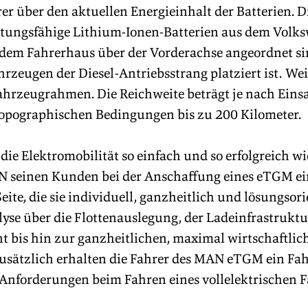
er über den aktuellen Energieinhalt der Batterien. Di
istungsfähige Lithium-Ionen-Batterien aus dem Volk
 dem Fahrerhaus über der Vorderachse angeordnet sin
zeugen der Diesel-Antriebsstrang platziert ist. Weit
ahrzeugrahmen. Die Reichweite beträgt je nach Einsa
opographischen Bedingungen bis zu 200 Kilometer. 
die Elektromobilität so einfach und so erfolgreich w
MAN seinen Kunden bei der Anschaffung eines eTGM ei
ite, die sie individuell, ganzheitlich und lösungsorie
yse über die Flottenauslegung, der Ladeinfrastruktu
bis hin zur ganzheitlichen, maximal wirtschaftlic
usätzlich erhalten die Fahrer des MAN eTGM ein Fah
e Anforderungen beim Fahren eines vollelektrischen 