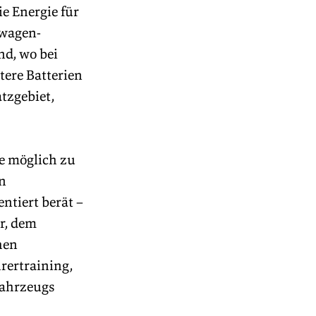
e Energie für 
swagen-
d, wo bei 
ere Batterien 
tzgebiet, 
ie möglich zu 
n 
ntiert berät – 
r, dem 
hen 
rertraining, 
Fahrzeugs 