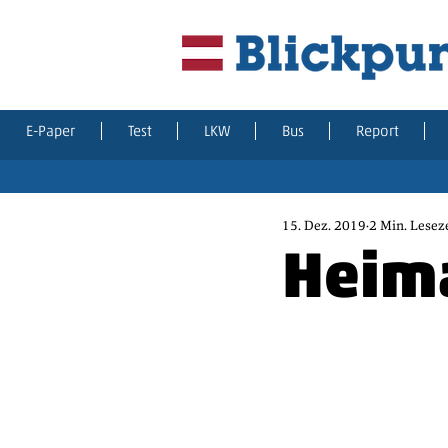
E-Paper
Test
LKW
Bus
Report
15. Dez. 2019
2 Min. Lesez
Heim