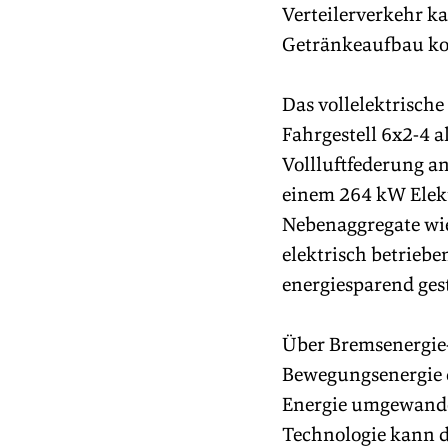
Verteilerverkehr k
Getränkeaufbau kon
Das vollelektrische
Fahrgestell 6x2-4 a
Vollluftfederung an
einem 264 kW Elekt
Nebenaggregate wie
elektrisch betrieb
energiesparend gest
Über Bremsenergie
Bewegungsenergie d
Energie umgewandel
Technologie kann d