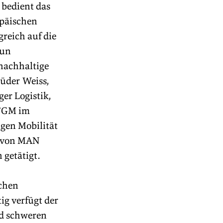
bedient das 
opäischen 
reich auf die 
un 
nachhaltige 
üder Weiss, 
r Logistik, 
TGM im 
igen Mobilität 
e von MAN 
getätigt.
chen 
ig verfügt der 
nd schweren 