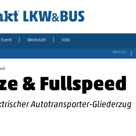
Event
Werkstatt
Jobs
Über uns
eit
ize & Fullspeed
ektrischer Autotransporter-Gliederzug