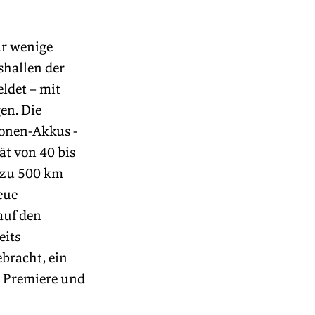
ur wenige 
hallen der 
ldet – mit 
n. Die 
onen-Akkus - 
t von 40 bis 
 zu 500 km 
eue 
uf den 
its 
bracht, ein 
t Premiere und 