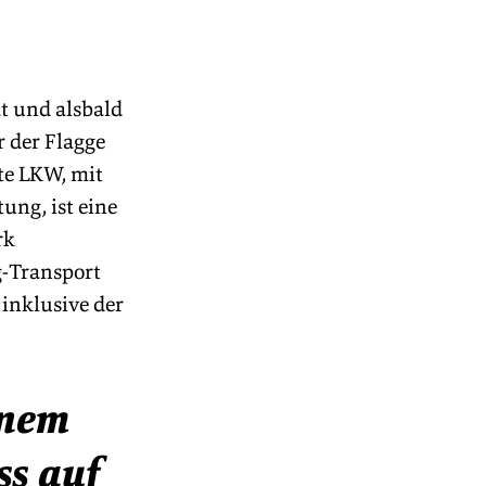
t und alsbald 
 der Flagge 
te LKW, mit 
ng, ist eine 
k 
-Transport 
inklusive der 
nem 
s auf 