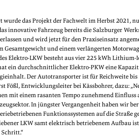
rt wurde das Projekt der Fachwelt im Herbst 2021, n
das innovative Fahrzeug bereits die Salzburger Werks
rlassen und wird jetzt für den Praxiseinsatz angeme
m Gesamtgewicht und einem verlängerten Motorwage
des Elektro-LKW besteht aus vier 225 kWh Lithium-I
at ein durchschnittlicher Elektro-PKW eine Kapazitä
ieinhalt. Der Autotransporter ist für Reichweite bis
rst Fößl, Entwicklungsleiter bei Kässbohrer, dazu: „N
en mit einem rasanten Tempo zunehmend Einfluss a
eugsektor. In jüngster Vergangenheit haben wir bere
eriebetriebenen Funktionssystemen auf die Straße ge
triebener LKW samt elektrisch betriebenem Aufbau is
Schritt.“ 