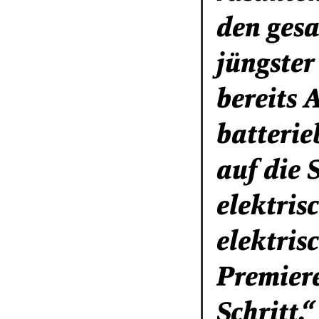
den gesa
jüngster
bereits 
batterie
auf die 
elektris
elektris
Premiere
Schritt.“ 