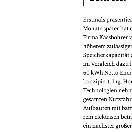
Erstmals präsentie
Monate später hat 
Firma Kässbohrer ve
höherem zulässige
Speicherkapazität 
im Vergleich dazu h
60 kWh Netto-Energ
konzipiert. Ing. Ho
Technologien nehm
gesamten Nutzfahrz
Aufbauten mit batt
rein elektrisch be
ein nächster großer 