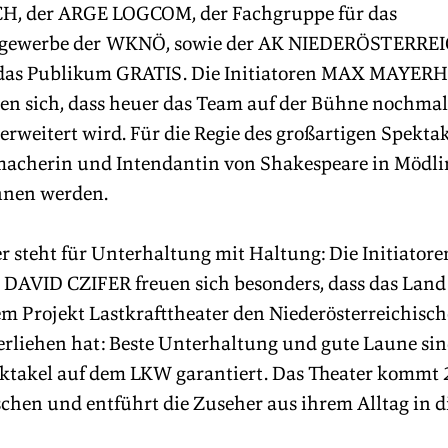
, der ARGE LOGCOM, der Fachgruppe für das 
gewerbe der WKNÖ, sowie der AK NIEDERÖSTERREICH
 das Publikum GRATIS. Die Initiatoren MAX MAYER
n sich, dass heuer das Team auf der Bühne nochmals
rweitert wird. Für die Regie des großartigen Spektak
macherin und Intendantin von Shakespeare in Mödli
nen werden.
er steht für Unterhaltung mit Haltung: Die Initiator
VID CZIFER freuen sich besonders, dass das Land
em Projekt Lastkrafttheater den Niederösterreichisch
erliehen hat: Beste Unterhaltung und gute Laune sin
ktakel auf dem LKW garantiert. Das Theater kommt 
hen und entführt die Zuseher aus ihrem Alltag in d