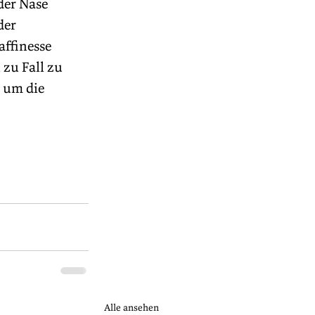
der Nase 
der 
affinesse 
zu Fall zu 
 um die 
Alle ansehen