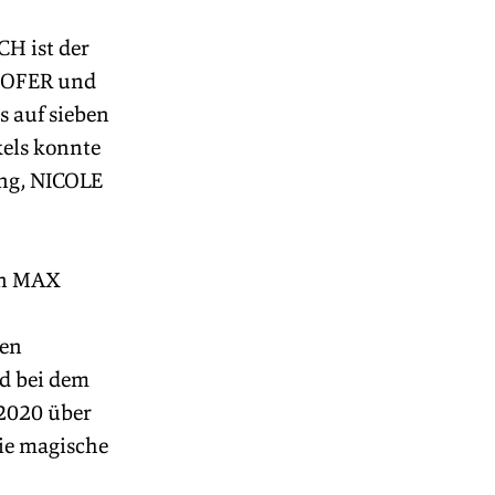
 ist der 
HOFER und 
 auf sieben 
els konnte 
ng, NICOLE 
en MAX 
 
en 
d bei dem 
2020 über 
ie magische 