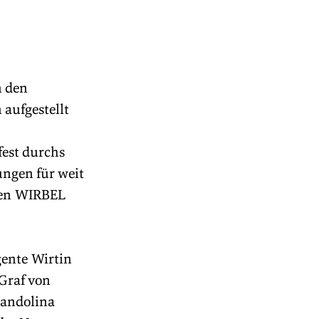
n den 
aufgestellt 
est durchs 
ungen für weit 
den WIRBEL 
ente Wirtin 
Graf von 
randolina 