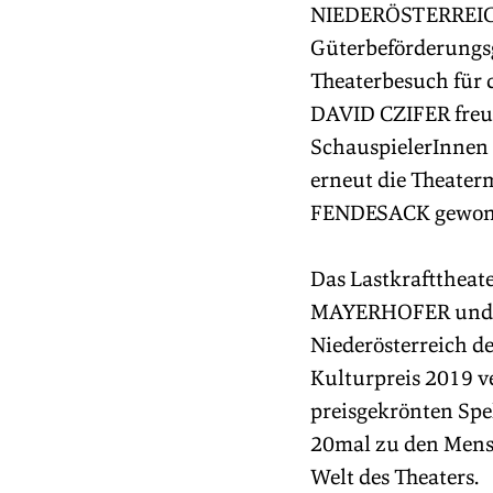
NIEDERÖSTERREICH
Güterbeförderungs
Theaterbesuch für
DAVID CZIFER freue
SchauspielerInnen e
erneut die Theater
FENDESACK gewon
Das Lastkrafttheat
MAYERHOFER und DA
Niederösterreich d
Kulturpreis 2019 v
preisgekrönten Spe
20mal zu den Mensc
Welt des Theaters.