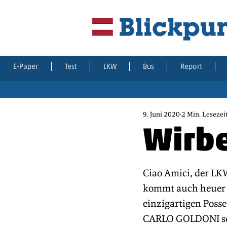
E-Paper
Test
LKW
Bus
Report
9. Juni 2020
2 Min. Lesezei
Wirbe
Ciao Amici, der LKW
kommt auch heuer
einzigartigen Pos
CARLO GOLDONI sei