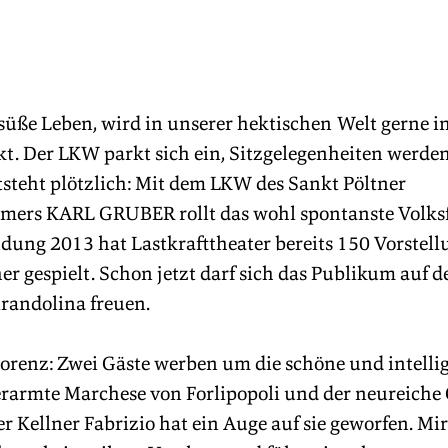
 süße Leben, wird in unserer hektischen Welt gerne i
. Der LKW parkt sich ein, Sitzgelegenheiten werden 
steht plötzlich: Mit dem LKW des Sankt Pöltner 
ers KARL GRUBER rollt das wohl spontanste Volksf
dung 2013 hat Lastkrafttheater bereits 150 Vorstell
er gespielt. Schon jetzt darf sich das Publikum auf 
andolina freuen.
lorenz: Zwei Gäste werben um die schöne und intellig
erarmte Marchese von Forlipopoli und der neureiche 
er Kellner Fabrizio hat ein Auge auf sie geworfen. Mi