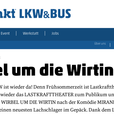
Event
Werkstatt
Jobs
Über uns
t
l um die Wirtin
 ist wieder da! Denn Frühsommerzeit ist Lastkraftthe
 wieder das LASTKRAFTTHEATER zum Publikum und 
se WIRBEL UM DIE WIRTIN nach der Komödie MIRAN
nen neuesten Lachschlager im Gepäck. Dank dem 