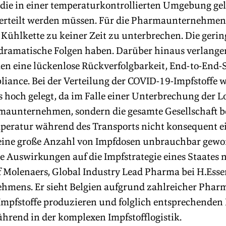
 die in einer temperaturkontrollierten Umgebung gel
verteilt werden müssen. Für die Pharmaunternehmen i
 Kühlkette zu keiner Zeit zu unterbrechen. Die gerin
ramatische Folgen haben. Darüber hinaus verlange
eine lückenlose Rückverfolgbarkeit, End-to-End-S
liance. Bei der Verteilung der COVID-19-Impfstoffe w
 hoch gelegt, da im Falle einer Unterbrechung der Lo
maunternehmen, sondern die gesamte Gesellschaft be
eratur während des Transports nicht konsequent e
ine große Anzahl von Impfdosen unbrauchbar gewor
 Auswirkungen auf die Impfstrategie eines Staates n
f Molenaers, Global Industry Lead Pharma bei H.Esser
ehmens. Er sieht Belgien aufgrund zahlreicher Pharm
 Impfstoffe produzieren und folglich entsprechenden 
ührend in der komplexen Impfstofflogistik.