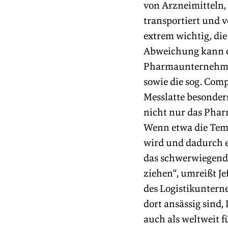
von Arzneimitteln,
transportiert und 
extrem wichtig, die
Abweichung kann d
Pharmaunternehmen 
sowie die sog. Comp
Messlatte besonders
nicht nur das Phar
Wenn etwa die Temp
wird und dadurch e
das schwerwiegende
ziehen“, umreißt Je
des Logistikuntern
dort ansässig sind,
auch als weltweit f