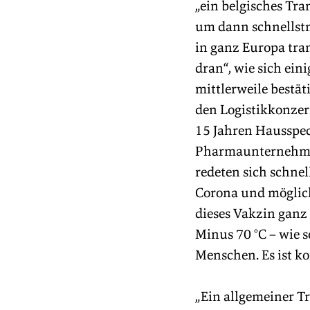
„ein belgisches Tr
um dann schnellstm
in ganz Europa tra
dran“, wie sich ein
mittlerweile bestä
den Logistikkonzer
15 Jahren Hausspedi
Pharmaunternehmen
redeten sich schne
Corona und möglich
dieses Vakzin ganz
Minus 70 °C – wie s
Menschen. Es ist ko
„Ein allgemeiner T