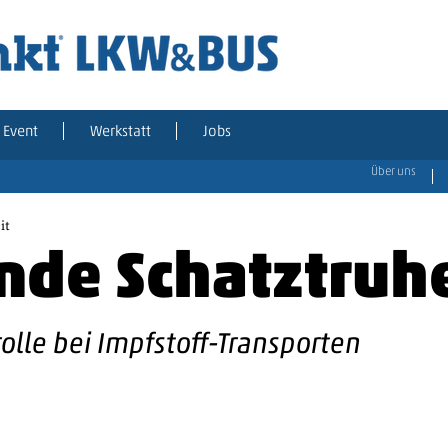
Event
Werkstatt
Jobs
Über uns
it
nde Schatztruh
rolle bei Impfstoff-Transporten