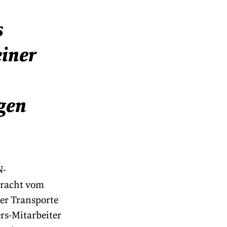
 
iner 
 
gen 
N-
Fracht vom 
er Transporte 
rs-Mitarbeiter 