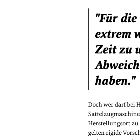
"Für die
extrem w
Zeit zu 
Abweich
haben."
Doch wer darf bei H
Sattelzugmaschinen
Herstellungsort zu 
gelten rigide Vorsc