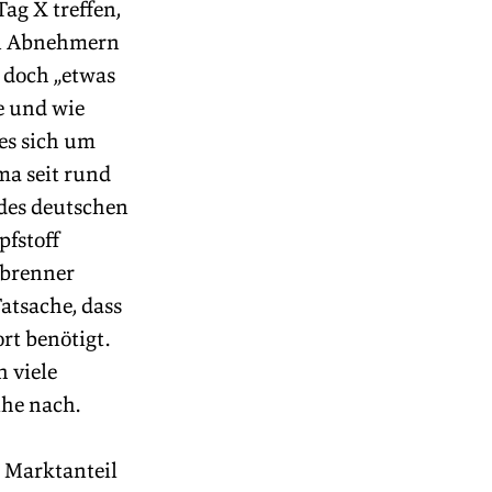
g X treffen, 
en Abnehmern 
 doch „etwas 
e und wie 
es sich um 
a seit rund 
 des deutschen 
fstoff 
rbrenner 
tsache, dass 
t benötigt. 
 viele 
ihe nach.
 Marktanteil 