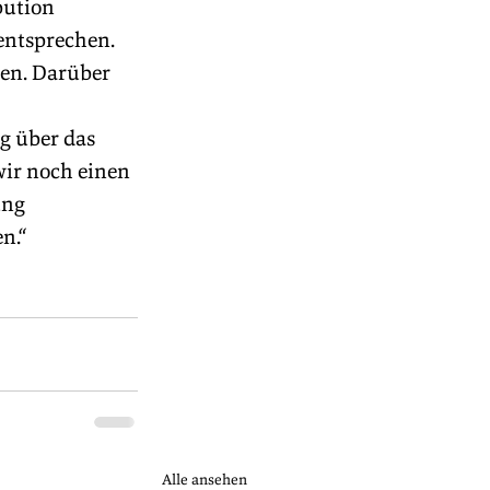
bution 
entsprechen. 
en. Darüber 
g über das 
wir noch einen 
ng 
n.“
Alle ansehen