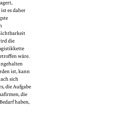
agert, 
st es daher 
gste 
n 
ichtbarkeit 
ird die 
gistikkette 
troffen wäre. 
ingehalten 
den ist, kann 
ach sich 
s, die Aufgabe 
afirmen, die 
Bedarf haben, 