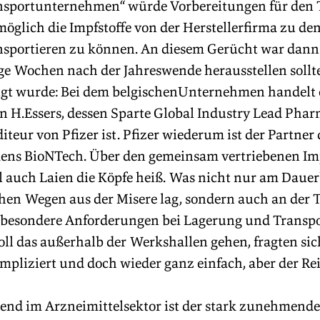
ansportunternehmen“ würde Vorbereitungen für den Ta
öglich die Impfstoffe von der Herstellerfirma zu d
nsportieren zu können. An diesem Gerücht war dann
ige Wochen nach der Jahreswende herausstellen sollt
tigt wurde: Bei dem belgischenUnternehmen handelt 
n H.Essers, dessen Sparte Global Industry Lead Pharm
teur von Pfizer ist. Pfizer wiederum ist der Partner
s BioNTech. Über den gemeinsam vertriebenen Imp
ll auch Laien die Köpfe heiß. Was nicht nur am Daue
en Wegen aus der Misere lag, sondern auch an der Ta
 besondere Anforderungen bei Lagerung und Transpor
oll das außerhalb der Werkshallen gehen, fragten sich
mpliziert und doch wieder ganz einfach, aber der Re
rend im Arzneimittelsektor ist der stark zunehmende