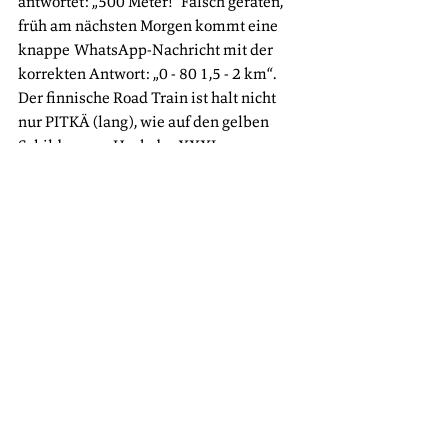
antwortet: „500 Meter!“ Falsch geraten, 
früh am nächsten Morgen kommt eine 
knappe WhatsApp-Nachricht mit der 
korrekten Antwort: „0 - 80 1,5 - 2 km“. 
Der finnische Road Train ist halt nicht 
nur PITKÄ (lang), wie auf den gelben 
Schildern am Heck der XXXL-
Kombinationen steht. Sondern auch 
ziemlich schwer. 
Report
Alle ansehen
Aktuelle Beiträge