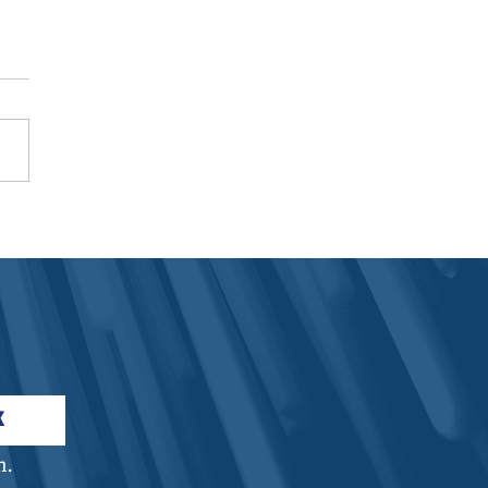
Löwen für Unterer
stics
K
n.