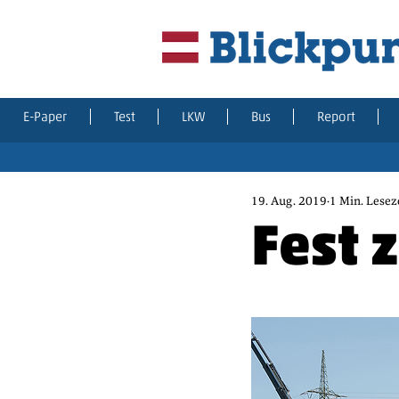
E-Paper
Test
LKW
Bus
Report
19. Aug. 2019
1 Min. Lesez
Fest 