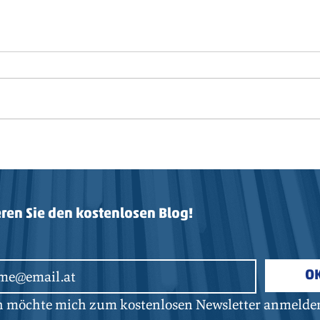
„Service Partner of the Year“
130 
Logi
ren Sie den kostenlosen Blog!
O
ch möchte mich zum kostenlosen Newsletter anmelde