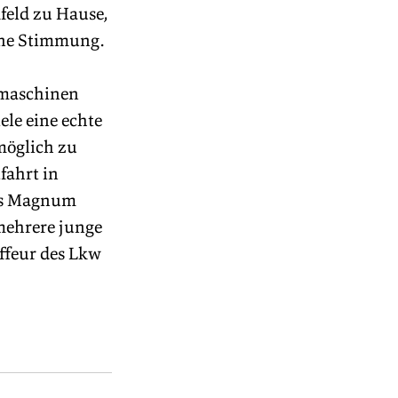
feld zu Hause, 
sene Stimmung.
maschinen 
ele eine echte 
möglich zu 
fahrt in 
ks Magnum 
mehrere junge 
ffeur des Lkw 