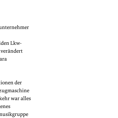
tunternehmer 
eiden Lkw-
verändert 
ara 
ionen der 
elzugmaschine 
ehr war alles 
genes 
smusikgruppe 