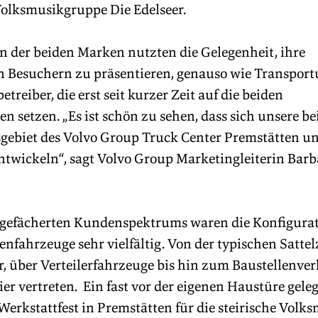
Volksmusikgruppe Die Edelseer.
 der beiden Marken nutzten die Gelegenheit, ihre 
 Besuchern zu präsentieren, genauso wie Transpor
reiber, die erst seit kurzer Zeit auf die beiden 
 setzen. „Es ist schön zu sehen, dass sich unsere b
ebiet des Volvo Group Truck Center Premstätten un
twickeln“, sagt Volvo Group Marketingleiterin Barb
 gefächerten Kundenspektrums waren die Konfigurat
enfahrzeuge sehr vielfältig. Von der typischen Satt
, über Verteilerfahrzeuge bis hin zum Baustellenverk
ier vertreten.  Ein fast vor der eigenen Haustüre gele
erkstattfest in Premstätten für die steirische Volk