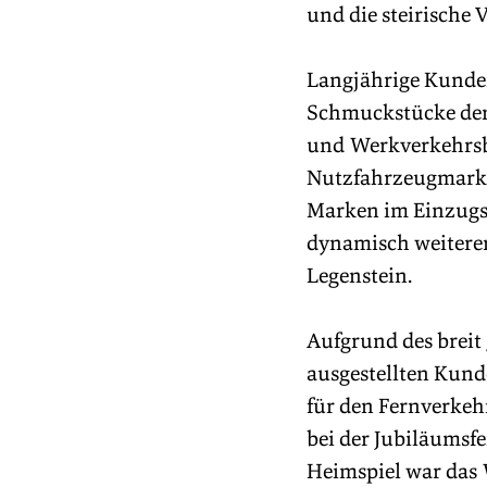
und die steirische 
Langjährige Kunden
Schmuckstücke den
und Werkverkehrsbet
Nutzfahrzeugmarken
Marken im Einzugsg
dynamisch weiteren
Legenstein.
Aufgrund des breit
ausgestellten Kund
für den Fernverkehr
bei der Jubiläumsfe
Heimspiel war das W