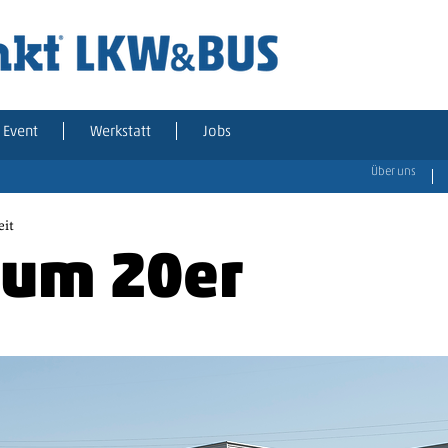
Event
Werkstatt
Jobs
Über uns
eit
zum 20er