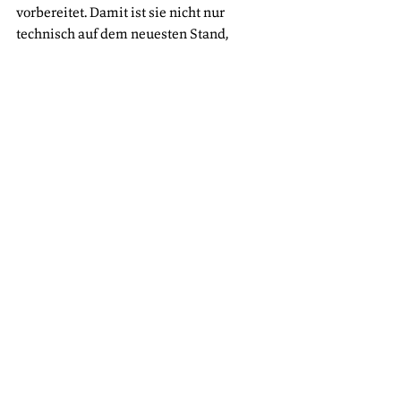
vorbereitet. Damit ist sie nicht nur 
technisch auf dem neuesten Stand, 
sondern zugleich der größte 
Ladestandort für eBusse in ganz 
Österreich.
Bus
Alle ansehen
Aktuelle Beiträge