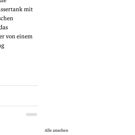
ie 
ssertank mit 
schen 
das 
er von einem 
ng 
Alle ansehen