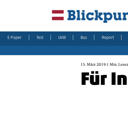
E-Paper
Test
LKW
Bus
Report
15. März 2019
1 Min. Lesez
Für I