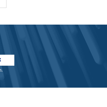
uktionsrekord
K
n.