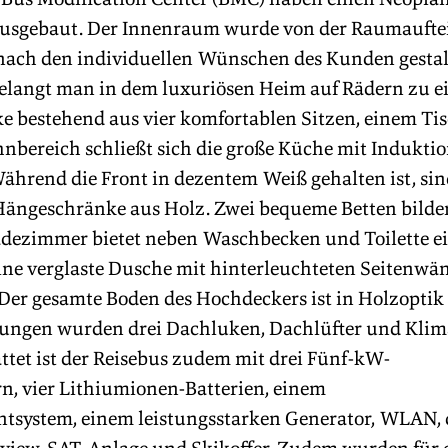
usgebaut. Der Innenraum wurde von der Raumauftei
ach den individuellen Wünschen des Kunden gestalt
elangt man in dem luxuriösen Heim auf Rädern zu ei
e bestehend aus vier komfortablen Sitzen, einem Tis
bereich schließt sich die große Küche mit Induktio
ährend die Front in dezentem Weiß gehalten ist, sin
Hängeschränke aus Holz. Zwei bequeme Betten bilde
adezimmer bietet neben Waschbecken und Toilette e
ne verglaste Dusche mit hinterleuchteten Seitenwä
Der gesamte Boden des Hochdeckers ist in Holzoptik 
dungen wurden drei Dachluken, Dachlüfter und Klim
attet ist der Reisebus zudem mit drei Fünf-kW-
n, vier Lithiumionen-Batterien, einem 
tsystem, einem leistungsstarken Generator, WLAN,