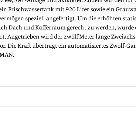
iew, SAT-Anlage und Skikoffer. Zudem wurden für d
in Frischwassertank mit 920 Liter sowie ein Grauwa
ermögen speziell angefertigt. Um die erhöhten stati
ch Dach und Kofferraum gerecht zu werden, wurde 
rt. Angetrieben wird der zwölf Meter lange Zweiachs
r. Die Kraft überträgt ein automatisiertes Zwölf-Ga
 MAN.