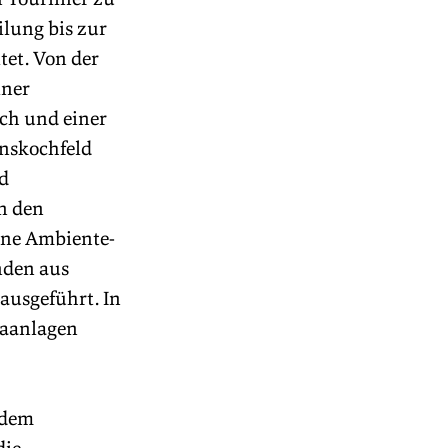
lung bis zur 
et. Von der 
ner 
ch und einer 
nskochfeld 
d 
n den 
ine Ambiente-
nden aus 
ausgeführt. In 
aanlagen 
 dem 