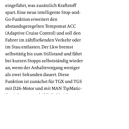
eingeführt, was zusätzlich Kraftstoff 
spart. Eine neue intelligente Stop-and-
Go-Funktion erweitert den 
abstandsgeregelten Tempomat ACC 
(Adaptive Cruise Control) und soll den 
Fahrer im zähfließenden Verkehr oder 
im Stau entlasten. Der Lkw bremst 
selbsttätig bis zum Stillstand und fährt 
bei kurzen Stopps selbstständig wieder 
an, wenn der Anhaltevorgang weniger 
als zwei Sekunden dauert. Diese 
Funktion ist zunächst für TGX und TGS 
mit D26-Motor und mit MAN TipMatic-
Getriebe 12+2 erhältlich. Bis Mitte 2019 
soll das Angebot auf weitere 
Antriebsstrangvarianten ausgeweitet 
werden.